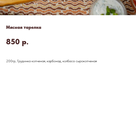
Мясная тарелка
850
р.
200гр, Грудинка копченая, карбонад, колбаса сырокопченая