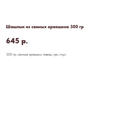
Шашлык из свиных краешков 300 гр
645
р.
300 гр, свиные краешки, лаваш, лук, соус